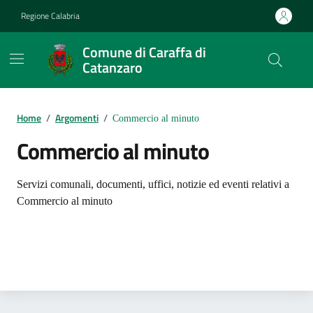
Vai ai contenuti
Vai al footer
Regione Calabria
Comune di Caraffa di
Catanzaro
Contenuti in evidenza
Home
/
Argomenti
/
Commercio al minuto
Commercio al minuto
Dettagli dell'argomento
Servizi comunali, documenti, uffici, notizie ed eventi relativi a
Commercio al minuto