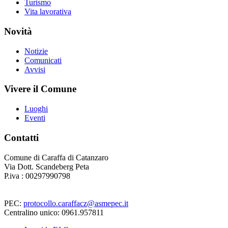
Turismo
Vita lavorativa
Novità
Notizie
Comunicati
Avvisi
Vivere il Comune
Luoghi
Eventi
Contatti
Comune di Caraffa di Catanzaro
Via Dott. Scandeberg Peta
P.iva : 00297990798
PEC:
protocollo.caraffacz@asmepec.it
Centralino unico: 0961.957811