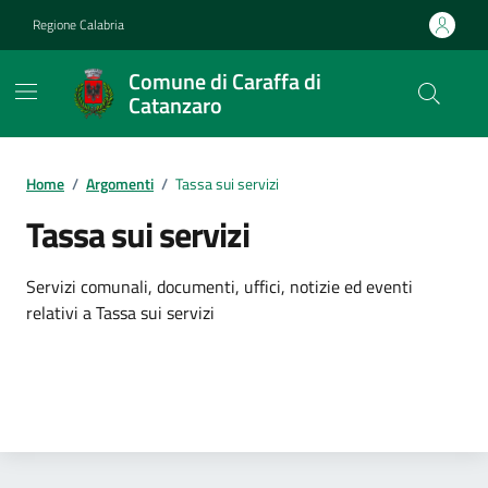
Vai ai contenuti
Vai al footer
Regione Calabria
Comune di Caraffa di
Catanzaro
Contenuti in evidenza
Home
/
Argomenti
/
Tassa sui servizi
Tassa sui servizi
Dettagli dell'argomento
Servizi comunali, documenti, uffici, notizie ed eventi
relativi a Tassa sui servizi