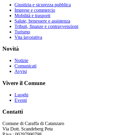
Giustizia e sicurezza pubblica
Imprese e commercio
Mobilità e trasporti
Salute, benessere e assistenza
Tributi, finanze e contravvenzioni
Turismo
Vita lavorativa
Novità
Notizie
Comunicati
Avvisi
Vivere il Comune
Luoghi
Eventi
Contatti
Comune di Caraffa di Catanzaro
Via Dott. Scandeberg Peta
P.iva : 00297990798