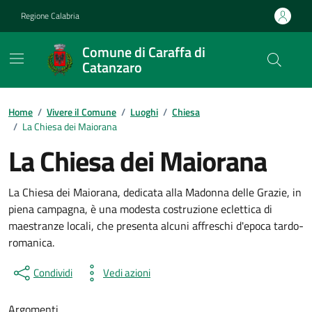
Vai ai contenuti
Vai al footer
Regione Calabria
Comune di Caraffa di
Catanzaro
Contenuti in evidenza
Home
/
Vivere il Comune
/
Luoghi
/
Chiesa
/
La Chiesa dei Maiorana
La Chiesa dei Maiorana
La Chiesa dei Maiorana, dedicata alla Madonna delle Grazie, in
piena campagna, è una modesta costruzione eclettica di
maestranze locali, che presenta alcuni affreschi d'epoca tardo-
romanica.
Condividi
Vedi azioni
Argomenti