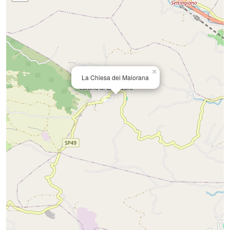
×
La Chiesa dei Maiorana