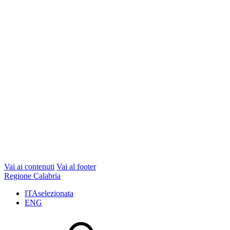
Vai ai contenuti
Vai al footer
Regione Calabria
ITA
selezionata
ENG