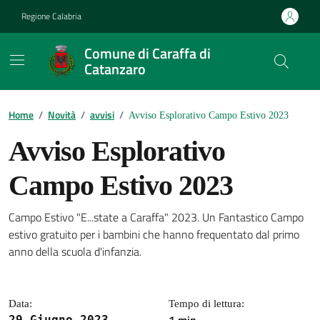
Vai ai contenuti
Vai al footer
Regione Calabria
Comune di Caraffa di
Catanzaro
Contenuti in evidenza
Home
/
Novità
/
avvisi
/
Avviso Esplorativo Campo Estivo 2023
Avviso Esplorativo
Campo Estivo 2023
Campo Estivo "E...state a Caraffa" 2023. Un Fantastico Campo
Dettagli della notizia
estivo gratuito per i bambini che hanno frequentato dal primo
anno della scuola d'infanzia.
Data:
Tempo di lettura:
29 Giugno 2023