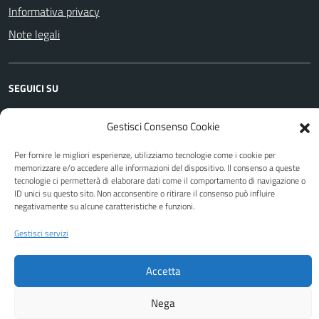
Informativa privacy
Note legali
SEGUICI SU
Facebook
Gestisci Consenso Cookie
Per fornire le migliori esperienze, utilizziamo tecnologie come i cookie per
memorizzare e/o accedere alle informazioni del dispositivo. Il consenso a queste
Attuazione Misure PNRR
tecnologie ci permetterà di elaborare dati come il comportamento di navigazione o
Piano di miglioramento del sito
ID unici su questo sito. Non acconsentire o ritirare il consenso può influire
negativamente su alcune caratteristiche e funzioni.
Gestisci servizi
Sito web a cura di Yes I Code
Accetta
Nega