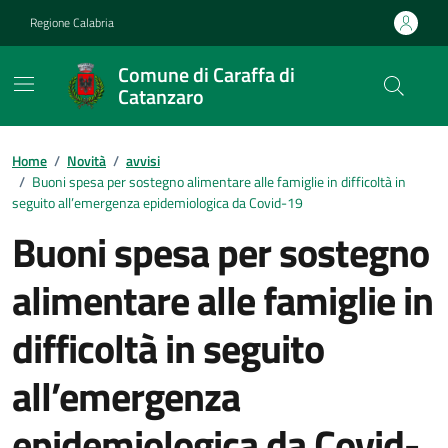
Vai ai contenuti
Vai al footer
Regione Calabria
Comune di Caraffa di
Catanzaro
Contenuti in evidenza
Home
/
Novità
/
avvisi
/
Buoni spesa per sostegno alimentare alle famiglie in difficoltà in
seguito all’emergenza epidemiologica da Covid-19
Buoni spesa per sostegno
alimentare alle famiglie in
difficoltà in seguito
all’emergenza
epidemiologica da Covid-