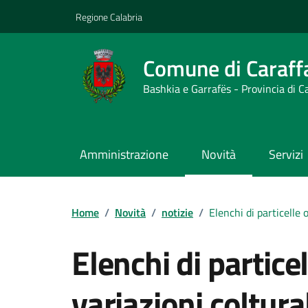
Vai ai contenuti
Vai al footer
Regione Calabria
Comune di Caraff
Bashkia e Garrafës - Provincia di 
Amministrazione
Novità
Servizi
Contenuti in evidenza
Home
/
Novità
/
notizie
/
Elenchi di particelle 
Elenchi di partice
variazioni coltural