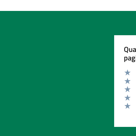
Qua
pag
Valut
Valut
Valut
Valut
Valut