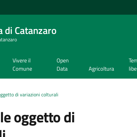
a di Catanzaro
Catanzaro
Vivere il
Open
Te
Comune
Data
Agricoltura
lib
oggetto di variazioni colturali
lle oggetto di
i