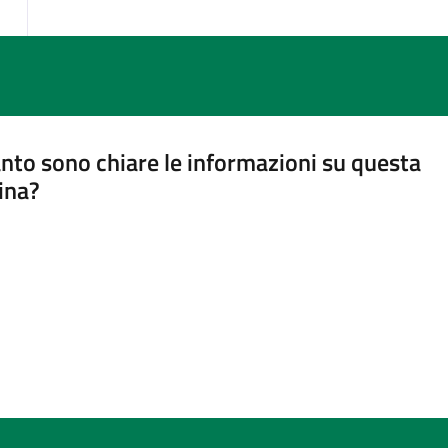
nto sono chiare le informazioni su questa
ina?
a 5 stelle su 5
a 4 stelle su 5
a 3 stelle su 5
a 2 stelle su 5
a 1 stelle su 5